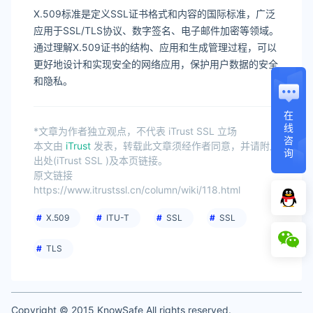
X.509标准是定义SSL证书格式和内容的国际标准，广泛
应用于SSL/TLS协议、数字签名、电子邮件加密等领域。
通过理解X.509证书的结构、应用和生成管理过程，可以
更好地设计和实现安全的网络应用，保护用户数据的安全
和隐私。
在
线
*文章为作者独立观点，不代表 iTrust SSL 立场
咨
本文由
iTrust
发表，转载此文章须经作者同意，并请附上
询
出处(iTrust SSL )及本页链接。
原文链接
https://www.itrustssl.cn/column/wiki/118.html
X.509
ITU-T
SSL
SSL
TLS
Copyright © 2015 KnowSafe All rights reserved.