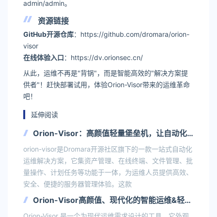
admin/admin。
资源链接
GitHub开源仓库
：https://github.com/dromara/orion-
visor
在线体验入口
：https://dv.orionsec.cn/
从此，运维不再是"背锅"，而是智能高效的"解决方案提
供者"！赶快部署试用，体验Orion-Visor带来的运维革命
吧！
延伸阅读
Orion-Visor：高颜值轻量堡垒机，让自动化
运维如此简单！
orion-visor是Dromara开源社区旗下的一款一站式自动化
运维解决方案，它集资产管理、在线终端、文件管理、批
量操作、计划任务等功能于一体，为运维人员提供高效、
安全、便捷的服务器管理体验。这款
Orion-Visor高颜值、现代化的智能运维&轻量
堡垒机平台
Orion-Visor 是一个为现代运维需求设计的工具，它外观