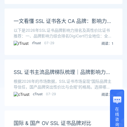
一文看懂 SSL 证书各大 CA 品牌：影响力、
价格、适用场景对比
以下是2026年SSL证书品牌影响力排名及高性价比证书
推荐：一、品牌影响力综合排名‌DigiCert‌行业地位：全球
顶级CA机构，财富500强企业中89%选择其证书，收购
rTrust
07-29
阅读：1
原Symantec证书业务，市
SSL 证书主流品牌梯队梳理｜品牌影响力对
比与高性价比选型参考
根据2026年的市场数据，SSL证书市场呈现“国际品牌主
导信任，国产品牌突出性价比与合规”的格局。选择哪个
品牌，主要取决于你的网站类型、预算和合规需求。一、
cTrust
07-29
阅读：1
品牌影响力与市场格局Let&#39;s En
在
线
咨
国际 & 国产 OV SSL 证书品牌对比
询