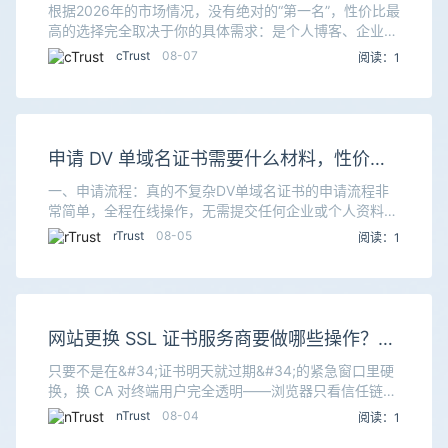
根据2026年的市场情况，没有绝对的“第一名”，性价比最
高的选择完全取决于你的具体需求：是个人博客、企业官
网，还是电商平台。我把市面上主流的品牌分成了几个梯
cTrust
08-07
阅读：1
队，并列出了它们的核心特点和价格，方便你快速
申请 DV 单域名证书需要什么材料，性价比
证书怎么选
一、申请流程：真的不复杂DV单域名证书的申请流程非
常简单，全程在线操作，无需提交任何企业或个人资料。
核心就是证明你对这个域名的所有权，通常10分钟到1小
rTrust
08-05
阅读：1
时内就能完成签发。具体流程就三步：提交申请：在C
网站更换 SSL 证书服务商要做哪些操作？服
务商推荐
只要不是在&#34;证书明天就过期&#34;的紧急窗口里硬
换，换 CA 对终端用户完全透明——浏览器只看信任链，
不关心背后是哪家 CA，HTTPS 不会断，SEO 不受影
nTrust
08-04
阅读：1
响。一、换服务商的真实工作量本