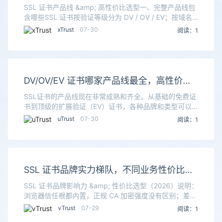
书值得入手
SSL 证书产品线 &amp; 高性价比选型一、完整产品线包
含哪些SSL 证书按验证等级分为 DV / OV / EV；按域名
覆盖分为单域名、通配符 (Wildcard)、多域名 SAN、IP
xTrust
07-30
阅读：1
证书；
DV/OV/EV 证书哪家产品线最全，高性价比
证书推荐
SSL证书的产品线现在非常成熟和齐全。从基础的免费证
书到顶级的扩展验证（EV）证书，各种品牌和类型可以
满足从个人博客到大型金融机构的所有需求。结合2026
uTrust
07-30
阅读：1
年的市场情况，小编整理了主流证书的定位和价格，
SSL 证书品牌实力梯队，不同业务性价比选
型汇总
SSL 证书品牌影响力 &amp; 性价比选型（2026）说明：
浏览器信任根都内置，正规 CA 加密强度没有区别；差异
在于品牌公信力、赔付保障、售后、国内 OCSP 访问速
vTrust
07-29
阅读：1
度、国密支持、价格。重要变化