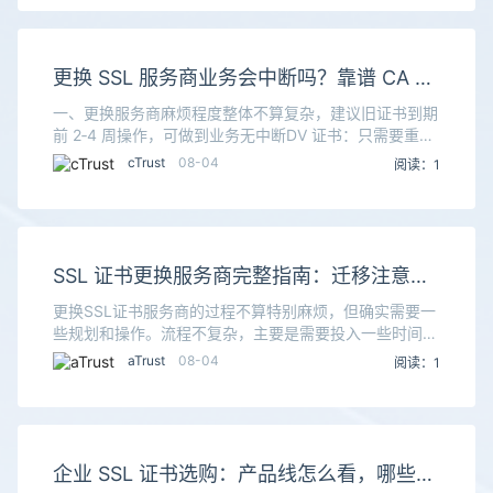
更换 SSL 服务商业务会中断吗？靠谱 CA 品
牌汇总
一、更换服务商麻烦程度整体不算复杂，建议旧证书到期
前 2‑4 周操作，可做到业务无中断DV 证书：只需要重新
做域名所有权验证，几分钟‑几十分钟完成，流程简单。
cTrust
08-04
阅读：1
OV/EV 企业证书：需要重新提交企业资质
SSL 证书更换服务商完整指南：迁移注意事
项 + 服务商推荐
更换SSL证书服务商的过程不算特别麻烦，但确实需要一
些规划和操作。流程不复杂，主要是需要投入一些时间来
准备和部署。下面是详细的分析和一些服务商的推荐，希
aTrust
08-04
阅读：1
望能帮你理清思路。更换服务商，到底“麻烦”在哪？
企业 SSL 证书选购：产品线怎么看，哪些证