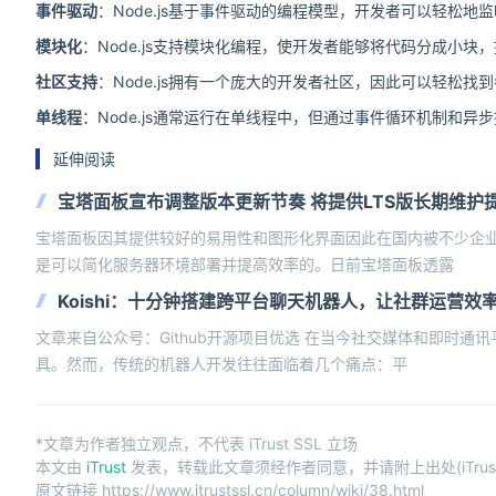
事件驱动
：Node.js基于事件驱动的编程模型，开发者可以轻松
模块化
：Node.js支持模块化编程，使开发者能够将代码分成小块
社区支持
：Node.js拥有一个庞大的开发者社区，因此可以轻松
单线程
：Node.js通常运行在单线程中，但通过事件循环机制和
延伸阅读
宝塔面板宣布调整版本更新节奏 将提供LTS版长期维护
宝塔面板因其提供较好的易用性和图形化界面因此在国内被不少企
是可以简化服务器环境部署并提高效率的。日前宝塔面板透露
Koishi：十分钟搭建跨平台聊天机器人，让社群运营效
文章来自公众号：Github开源项目优选 在当今社交媒体和即时
具。然而，传统的机器人开发往往面临着几个痛点：平
*文章为作者独立观点，不代表 iTrust SSL 立场
本文由
iTrust
发表，转载此文章须经作者同意，并请附上出处(iTrust
原文链接 https://www.itrustssl.cn/column/wiki/38.html