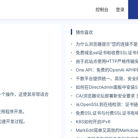
控制台
登录
猜你喜欢
为什么浏览器提示“您的连接不是
“不安全”？
免费域名ssl证书和收费SSL证
由于此站点使用HTTP严格传输
前无法继续访问此站点。
One API：免费的OpenAI AP
码 支持多种API中转接口
千数平台提供统一、高效、安全
务
如何在DirectAdmin面板中安装
一个操作，这使其非常适合
CA/浏览器论坛部署新安全要求
证/凭证检查和即将弃用WHOIS
从OpenSSL到在线检测：证书
b应用程序开发。
工具全景评测
免费SSL证书与付费SSL证书有
而加速开发过程。
K8S如何开启IPv6
MarkEdit简单又高效的Markd