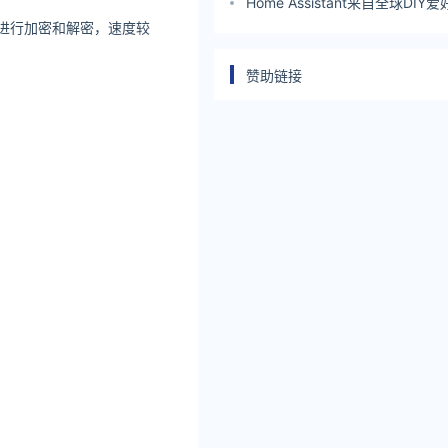
器水印工具
Home Assistant来自全球DI
钥进行加密和解密，速度较
庭自动化项目
赞助链接