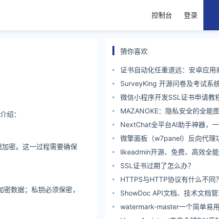
控制台
登录
猜你喜欢
证书自动化任重道远：安卓应用商店F
证书过期 已签发新证书但轮换失
SurveyKing 开源问卷及考试
私有化部署~
微信小程序开发SSL证书申请教
MAZANOKE：隐私安全的全能
细介绍：
器！
NextChat全平台AI助手神器
搞定！
微擎面板（w7panel）反向代
据加密。这一过程需要确保
轻松搭建专属CDN服务！
likeadmin开源、免费、高效
开发框架
SSL证书过期了怎么办？
HTTPS与HTTP协议有什么不同
于加密数据；私钥必须保密，
ShowDoc API文档、技术文档
watermark-master一个简