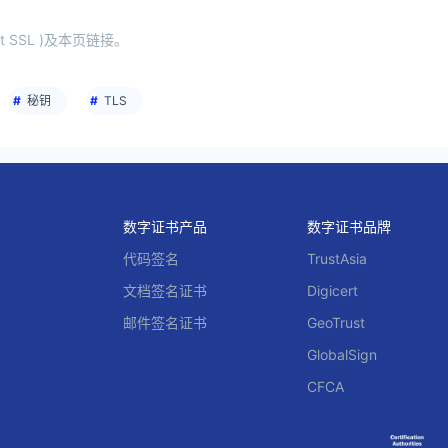
 SSL )及本页链接。
秘钥
TLS
数字证书产品
数字证书品牌
代码签名
TrustAsia
文档签名证书
Digicert
邮件签名证书
GeoTrust
GlobalSign
CFCA