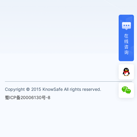
在
线
咨
询
Copyright © 2015 KnowSafe All rights reserved.
蜀ICP备20006130号-8