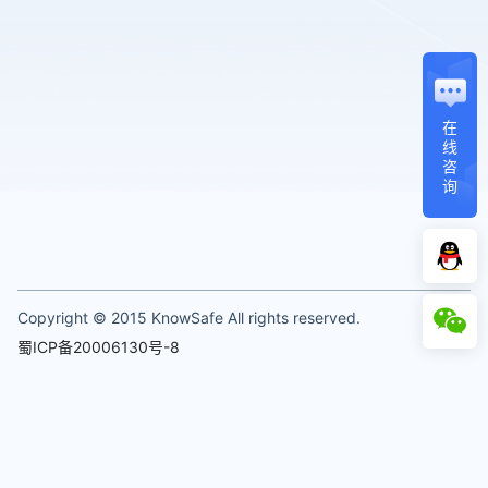
在
线
咨
询
Copyright © 2015 KnowSafe All rights reserved.
蜀ICP备20006130号-8